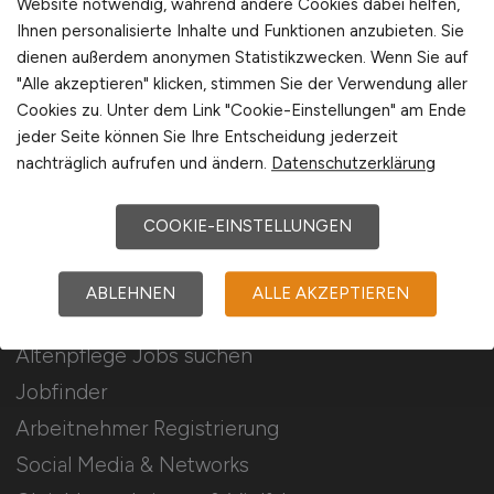
Website notwendig, während andere Cookies dabei helfen,
Ihnen personalisierte Inhalte und Funktionen anzubieten. Sie
Stellenanzeigen schalten
dienen außerdem anonymen Statistikzwecken. Wenn Sie auf
Mediadaten & Konditionen
"Alle akzeptieren" klicken, stimmen Sie der Verwendung aller
Cookies zu. Unter dem Link "Cookie-Einstellungen" am Ende
Arbeitgeber Seite
jeder Seite können Sie Ihre Entscheidung jederzeit
Arbeitgeber Kontakt
nachträglich aufrufen und ändern.
Datenschutzerklärung
Karrierenetzwerk
COOKIE-EINSTELLUNGEN
Für Arbeitnehmer
ABLEHNEN
ALLE AKZEPTIEREN
Altenpflege Jobs suchen
Jobfinder
Arbeitnehmer Registrierung
Social Media & Networks