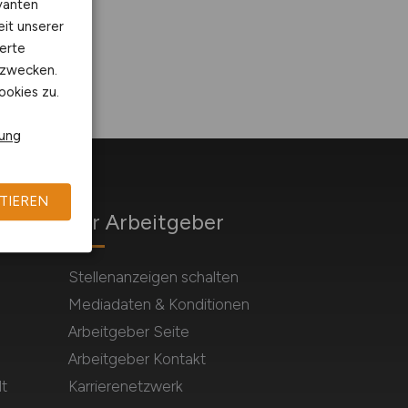
vanten
eit unserer
erte
kzwecken.
ookies zu.
rung
TIEREN
Für Arbeitgeber
Stellenanzeigen schalten
Mediadaten & Konditionen
Arbeitgeber Seite
Arbeitgeber Kontakt
t
Karrierenetzwerk