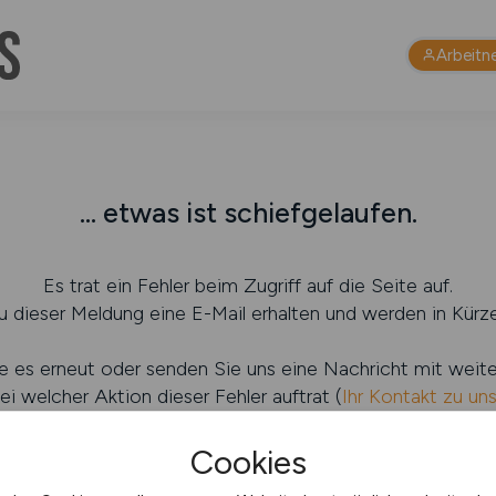
Arbeitn
... etwas ist schiefgelaufen.
Es trat ein Fehler beim Zugriff auf die Seite auf.
 dieser Meldung eine E-Mail erhalten und werden in Kürze
e es erneut oder senden Sie uns eine Nachricht mit weit
ei welcher Aktion dieser Fehler auftrat (
Ihr Kontakt zu un
Cookies