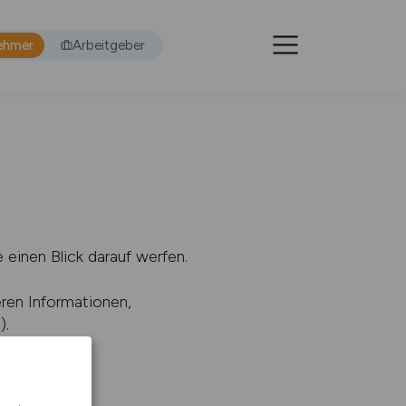
ehmer
Arbeitgeber
 einen Blick darauf werfen.
eren Informationen,
s
).