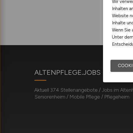
Wir verwe
Inhalten a
Website n
Inhalte u
Wenn Sie a
Unter dem 
Entscheidu
COOKI
ALTENPFLEGE.JOBS
Aktuell 374 Stellenangebote / Jobs im Alten
Seniorenheim / Mobile Pflege / Pflegeheim