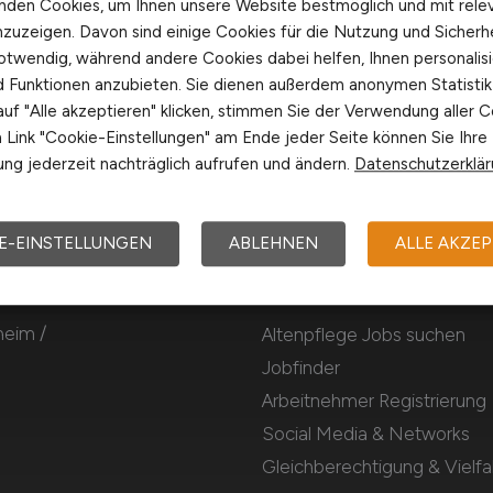
nden Cookies, um Ihnen unsere Website bestmöglich und mit rele
nzuzeigen. Davon sind einige Cookies für die Nutzung und Sicherh
otwendig, während andere Cookies dabei helfen, Ihnen personalisi
nd Funktionen anzubieten. Sie dienen außerdem anonymen Statisti
uf "Alle akzeptieren" klicken, stimmen Sie der Verwendung aller C
Link "Cookie-Einstellungen" am Ende jeder Seite können Sie Ihre
ng jederzeit nachträglich aufrufen und ändern.
Datenschutzerklä
E-EINSTELLUNGEN
ABLEHNEN
ALLE AKZEP
Für Arbeitnehmer
heim /
Altenpflege Jobs suchen
Jobfinder
Arbeitnehmer Registrierung
Social Media & Networks
Gleichberechtigung & Vielfal