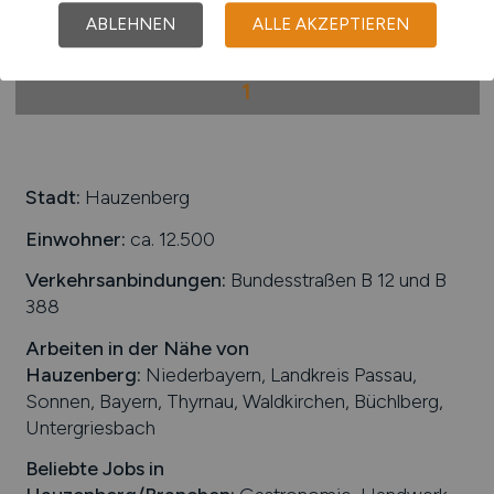
ABLEHNEN
ALLE AKZEPTIEREN
1
Stadt:
Hauzenberg
Einwohner:
ca. 12.500
Verkehrsanbindungen:
Bundesstraßen B 12 und B
388
Arbeiten in der Nähe von
Hauzenberg
:
Niederbayern, Landkreis Passau,
Sonnen, Bayern, Thyrnau, Waldkirchen, Büchlberg,
Untergriesbach
Beliebte Jobs in