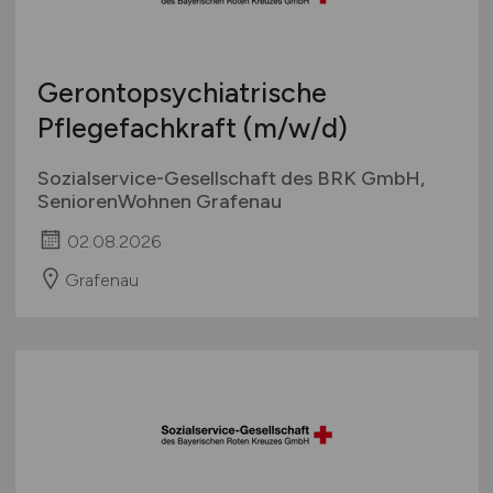
Studentenjobs / Werkstudenten
Hamburg
Ausbildung / Studium
Hessen
Praktikum
Gerontopsychiatrische
Mecklenburg-Vorpommern
Pflegefachkraft
(m/w/d)
Niedersachsen
Nordrhein-Westfalen
Sozialservice-Gesellschaft des BRK GmbH,
Rheinland-Pfalz
SeniorenWohnen Grafenau
Saarland
02.08.2026
Sachsen
Grafenau
Sachsen-Anhalt
Schleswig-Holstein
Thüringen
Deutschlandweit
Österreich
Schweiz
Europa