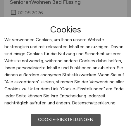
SeniorenWohnen Bad Füssing
02.08.2026
Bad Füssing
Cookies
Wir verwenden Cookies, um Ihnen unsere Website
bestmöglich und mit relevanten Inhalten anzuzeigen. Davon
sind einige Cookies für die Nutzung und Sicherheit unserer
Website notwendig, während andere Cookies dabei helfen,
Ihnen personalisierte Inhalte und Funktionen anzubieten. Sie
dienen außerdem anonymen Statistikzwecken. Wenn Sie auf
"Alle akzeptieren" klicken, stimmen Sie der Verwendung aller
Pflegefachkraft
(m/w/d)
Cookies zu. Unter dem Link "Cookie-Einstellungen" am Ende
jeder Seite können Sie Ihre Entscheidung jederzeit
nachträglich aufrufen und ändern.
Datenschutzerklärung
Sozialservice-Gesellschaft des BRK GmbH,
SeniorenWohnen Grafenau
COOKIE-EINSTELLUNGEN
02.08.2026
Grafenau