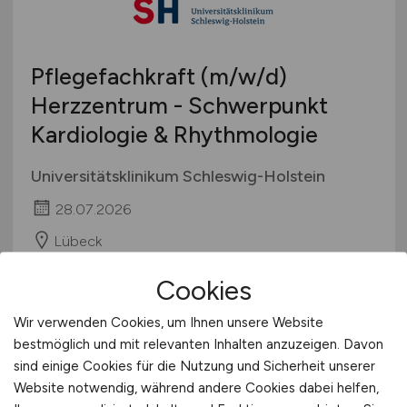
Studentenjobs / Werkstudenten
Hamburg
Ausbildung / Studium
Hessen
Praktikum
Pflegefachkraft
(m/w/d)
Mecklenburg-Vorpommern
Herzzentrum - Schwerpunkt
Niedersachsen
Kardiologie & Rhythmologie
Nordrhein-Westfalen
Rheinland-Pfalz
Universitätsklinikum Schleswig-Holstein
Saarland
28.07.2026
Sachsen
Sachsen-Anhalt
Lübeck
Schleswig-Holstein
Cookies
Thüringen
Deutschlandweit
1
Wir verwenden Cookies, um Ihnen unsere Website
Österreich
bestmöglich und mit relevanten Inhalten anzuzeigen. Davon
sind einige Cookies für die Nutzung und Sicherheit unserer
Schweiz
Website notwendig, während andere Cookies dabei helfen,
Europa