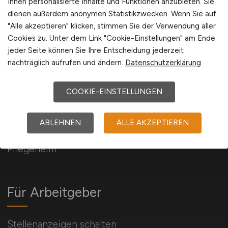
Ihnen personalisierte Inhalte und Funktionen anzubieten. Sie
International
dienen außerdem anonymen Statistikzwecken. Wenn Sie auf
"Alle akzeptieren" klicken, stimmen Sie der Verwendung aller
Cookies zu. Unter dem Link "Cookie-Einstellungen" am Ende
jeder Seite können Sie Ihre Entscheidung jederzeit
nachträglich aufrufen und ändern.
Datenschutzerklärung
ALTENPFLEGE.JOBS
COOKIE-EINSTELLUNGEN
Aktuell 370 Stellenangebote / Jobs im
ABLEHNEN
ALLE AKZEPTIEREN
Altenheim / Seniorenheim / Mobile Pflege /
Pflegeheim
Für Arbeitgeber
Stellenanzeigen schalten