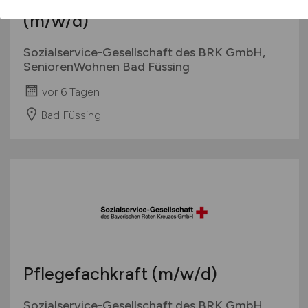
(m/w/d)
Sozialservice-Gesellschaft des BRK GmbH,
SeniorenWohnen Bad Füssing
vor 6 Tagen
Bad Füssing
Pflegefachkraft
(m/w/d)
Sozialservice-Gesellschaft des BRK GmbH,