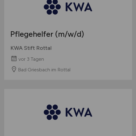
Bachelor-/ Master-/ Diplom-Arbeit
Bremen
Studentenjobs / Werkstudenten
Hamburg
Ausbildung / Studium
Hessen
Praktikum
Pflegehelfer
(m/w/d)
Mecklenburg-Vorpommern
Niedersachsen
KWA Stift Rottal
Nordrhein-Westfalen
vor 3 Tagen
Rheinland-Pfalz
Bad Griesbach im Rottal
Saarland
Sachsen
Sachsen-Anhalt
Schleswig-Holstein
Thüringen
Deutschlandweit
Österreich
Schweiz