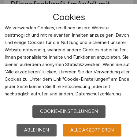
Pflegefachkraft
(m/w/d)
mit
Zusatzausbildung in
Cookies
Gerontopsychiatrie
Wir verwenden Cookies, um Ihnen unsere Website
bestmöglich und mit relevanten Inhalten anzuzeigen. Davon
Sozialservice-Gesellschaft des BRK GmbH,
sind einige Cookies für die Nutzung und Sicherheit unserer
SeniorenWohnen Bad Reichenhall Marienheim
Website notwendig, während andere Cookies dabei helfen,
vor 6 Tagen
Ihnen personalisierte Inhalte und Funktionen anzubieten. Sie
dienen außerdem anonymen Statistikzwecken. Wenn Sie auf
Bad Reichenhall
"Alle akzeptieren" klicken, stimmen Sie der Verwendung aller
Cookies zu. Unter dem Link "Cookie-Einstellungen" am Ende
jeder Seite können Sie Ihre Entscheidung jederzeit
nachträglich aufrufen und ändern.
Datenschutzerklärung
COOKIE-EINSTELLUNGEN
ABLEHNEN
ALLE AKZEPTIEREN
Pflegehelfer*in /Pflegehilfskraft