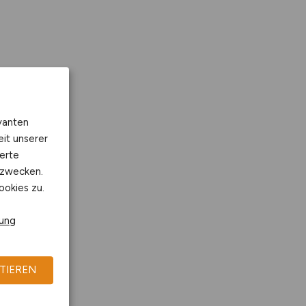
vanten
eit unserer
erte
kzwecken.
ookies zu.
rung
TIEREN