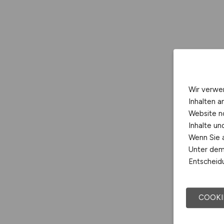
Wir verwe
Inhalten a
Website n
Inhalte u
Wenn Sie a
Unter dem 
Entscheidu
COOKI