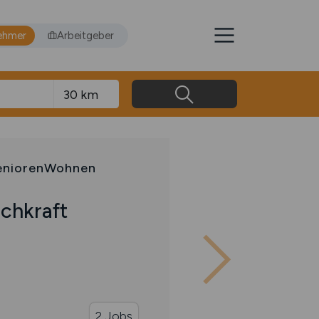
ehmer
Arbeitgeber
SeniorenWohnen
chkraft
2 Jobs