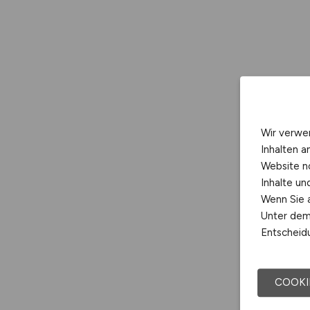
Wir verwe
Inhalten a
Website n
Inhalte u
Wenn Sie a
Unter dem 
Entscheidu
COOKI