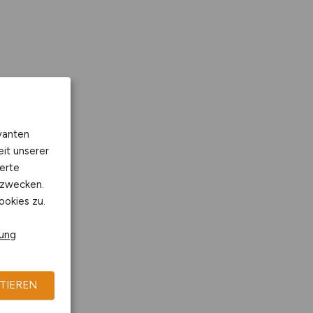
vanten
eit unserer
erte
kzwecken.
ookies zu.
rung
TIEREN