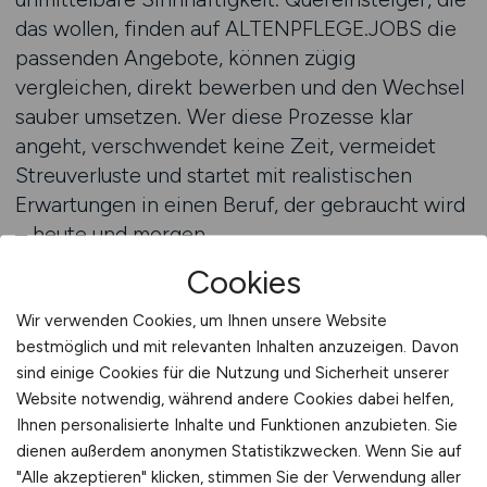
das wollen, finden auf ALTENPFLEGE.JOBS die
passenden Angebote, können zügig
vergleichen, direkt bewerben und den Wechsel
sauber umsetzen. Wer diese Prozesse klar
angeht, verschwendet keine Zeit, vermeidet
Streuverluste und startet mit realistischen
Erwartungen in einen Beruf, der gebraucht wird
– heute und morgen.
Cookies
Zur Startseite
Wir verwenden Cookies, um Ihnen unsere Website
Neue Chancen für
bestmöglich und mit relevanten Inhalten anzuzeigen. Davon
sind einige Cookies für die Nutzung und Sicherheit unserer
Berufsumsteiger
Website notwendig, während andere Cookies dabei helfen,
Ihnen personalisierte Inhalte und Funktionen anzubieten. Sie
Berufsumsteiger, die einen klaren Schnitt
dienen außerdem anonymen Statistikzwecken. Wenn Sie auf
machen und sich neu orientieren wollen, finden
"Alle akzeptieren" klicken, stimmen Sie der Verwendung aller