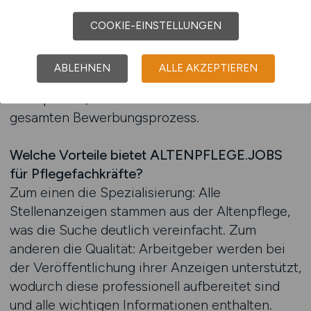
Bewerber zu erreichen. Pflegefachkräfte
können dadurch sicher sein, dass die
COOKIE-EINSTELLUNGEN
ausgeschriebenen Positionen ihren
Qualifikationen entsprechen und speziell auf
ABLEHNEN
ALLE AKZEPTIEREN
ihre Bedürfnisse zugeschnitten sind. Das schafft
Transparenz, Effizienz und Vertrauen im
gesamten Bewerbungsprozess.
Welche Vorteile bietet ALTENPFLEGE.JOBS
für Pflegefachkräfte?
Zum einen die Spezialisierung: Alle
Stellenanzeigen stammen aus der Altenpflege,
was die Suche deutlich vereinfacht. Zum
anderen die Qualität: Arbeitgeber werden bei
der Veröffentlichung ihrer Anzeigen unterstützt,
wodurch diese professionell aufbereitet sind
und alle wichtigen Informationen enthalten.