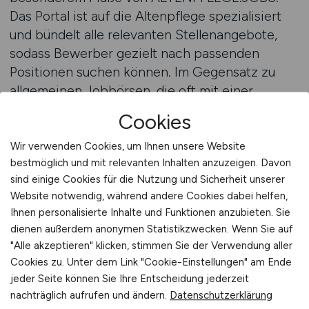
Das Portal ist auf die Altenpflege spezialisiert
und bündelt alle relevanten Stellenangebote,
sodass Bewerber gezielt nach passenden
Positionen suchen können. Im Gegensatz zu
allgemeinen Jobbörsen, die oft mit einer
Vielzahl anderer Branchen überladen sind,
Cookies
bietet ALTENPFLEGE.JOBS ausschließlich
Anzeigen aus der Altenpflege. Für
Wir verwenden Cookies, um Ihnen unsere Website
bestmöglich und mit relevanten Inhalten anzuzeigen. Davon
Pflegefachkräfte bedeutet das: weniger
sind einige Cookies für die Nutzung und Sicherheit unserer
Suchaufwand, mehr Relevanz und eine deutlich
Website notwendig, während andere Cookies dabei helfen,
höhere Chance, schnell die richtige Stelle zu
Ihnen personalisierte Inhalte und Funktionen anzubieten. Sie
finden. Arbeitgeber in Seniorenresidenzen
dienen außerdem anonymen Statistikzwecken. Wenn Sie auf
wissen den Wert erfahrener Pflegefachkräfte zu
"Alle akzeptieren" klicken, stimmen Sie der Verwendung aller
schätzen und veröffentlichen ihre
Cookies zu. Unter dem Link "Cookie-Einstellungen" am Ende
Stellenangebote bewusst auf
jeder Seite können Sie Ihre Entscheidung jederzeit
ALTENPFLEGE.JOBS, um gezielt die passenden
nachträglich aufrufen und ändern.
Datenschutzerklärung