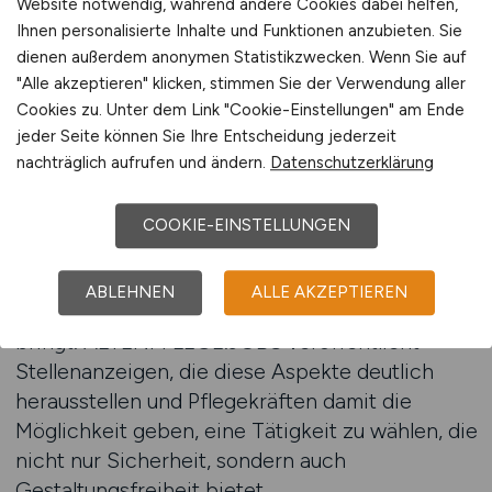
Website notwendig, während andere Cookies dabei helfen,
Ihnen personalisierte Inhalte und Funktionen anzubieten. Sie
Spannend ist mobile Pflege auch deshalb, weil
dienen außerdem anonymen Statistikzwecken. Wenn Sie auf
sie Pflegekräften ein hohes Maß an
"Alle akzeptieren" klicken, stimmen Sie der Verwendung aller
Eigenständigkeit bietet. Arbeitnehmer
Cookies zu. Unter dem Link "Cookie-Einstellungen" am Ende
organisieren ihre Touren, treffen
jeder Seite können Sie Ihre Entscheidung jederzeit
eigenverantwortliche Entscheidungen und
nachträglich aufrufen und ändern.
Datenschutzerklärung
gestalten die Pflege in enger Abstimmung mit
den Patienten und deren Angehörigen. Diese
COOKIE-EINSTELLUNGEN
Selbstständigkeit macht den Beruf dynamisch
und abwechslungsreich, da jeder Arbeitstag
ABLEHNEN
ALLE AKZEPTIEREN
neue Eindrücke und Herausforderungen mit sich
bringt. ALTENPFLEGE.JOBS veröffentlicht
Stellenanzeigen, die diese Aspekte deutlich
herausstellen und Pflegekräften damit die
Möglichkeit geben, eine Tätigkeit zu wählen, die
nicht nur Sicherheit, sondern auch
Gestaltungsfreiheit bietet.