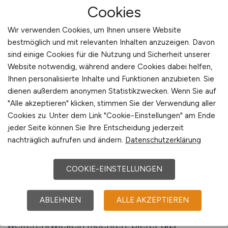
klassischen Pflegeaufgaben, da sie stärker auf
Cookies
Struktur, Organisation und Prozessoptimierung
Wir verwenden Cookies, um Ihnen unsere Website
ausgerichtet sind. Deshalb ist es für
bestmöglich und mit relevanten Inhalten anzuzeigen. Davon
Interessierte besonders wichtig, vorab zu
sind einige Cookies für die Nutzung und Sicherheit unserer
prüfen, welche Verantwortlichkeiten und
Website notwendig, während andere Cookies dabei helfen,
Arbeitsmodelle die jeweiligen Einrichtungen
Ihnen personalisierte Inhalte und Funktionen anzubieten. Sie
anbieten. Viele Arbeitgeber veröffentlichen
dienen außerdem anonymen Statistikzwecken. Wenn Sie auf
Stellenanzeigen, um Pflegekräfte zu gewinnen,
"Alle akzeptieren" klicken, stimmen Sie der Verwendung aller
die sowohl Pflegeerfahrung als auch Interesse
Cookies zu. Unter dem Link "Cookie-Einstellungen" am Ende
an strukturierten Aufgaben mitbringen. Auf dem
jeder Seite können Sie Ihre Entscheidung jederzeit
nachträglich aufrufen und ändern.
Datenschutzerklärung
Jobportal Nr. 1 für Altenpflege-Jobs finden
Bewerber eine zentrale Plattform, auf der alle
relevanten Stellenanzeigen veröffentlicht
COOKIE-EINSTELLUNGEN
werden und eine gezielte Suche möglich ist.
ABLEHNEN
ALLE AKZEPTIEREN
Für Pflegekräfte, die sich beruflich
weiterentwickeln möchten, bietet das