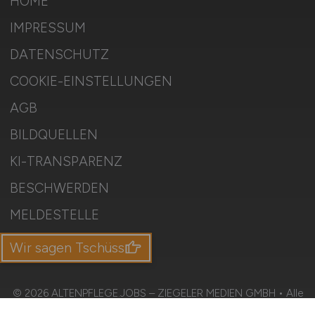
HOME
IMPRESSUM
DATENSCHUTZ
COOKIE-EINSTELLUNGEN
AGB
BILDQUELLEN
KI-TRANSPARENZ
BESCHWERDEN
MELDESTELLE
SITEMAP
Wir sagen Tschüss
© 2026 ALTENPFLEGE.JOBS – ZIEGELER MEDIEN GMBH • Alle
Rechte vorbehalten.