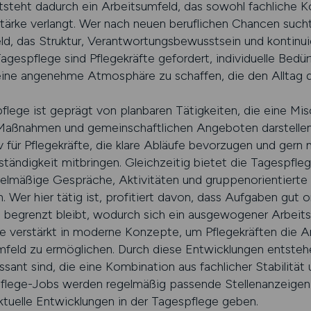
ntsteht dadurch ein Arbeitsumfeld, das sowohl fachliche 
rke verlangt. Wer nach neuen beruflichen Chancen sucht, 
ld, das Struktur, Verantwortungsbewusstsein und kontinui
Tagespflege sind Pflegekräfte gefordert, individuelle Bedü
 eine angenehme Atmosphäre zu schaffen, die den Alltag d
pflege ist geprägt von planbaren Tätigkeiten, die eine Mi
 Maßnahmen und gemeinschaftlichen Angeboten darstellen
v für Pflegekräfte, die klare Abläufe bevorzugen und gern
tändigkeit mitbringen. Gleichzeitig bietet die Tagespfl
egelmäßige Gespräche, Aktivitäten und gruppenorientier
 Wer hier tätig ist, profitiert davon, dass Aufgaben gut or
 begrenzt bleibt, wodurch sich ein ausgewogener Arbeitsr
e verstärkt in moderne Konzepte, um Pflegekräften die Ar
eld zu ermöglichen. Durch diese Entwicklungen entstehe
sant sind, die eine Kombination aus fachlicher Stabilität
pflege-Jobs werden regelmäßig passende Stellenanzeigen v
tuelle Entwicklungen in der Tagespflege geben.