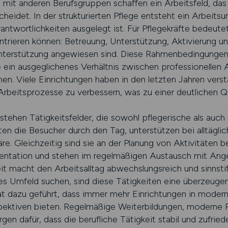
it anderen Berufsgruppen schaffen ein Arbeitsfeld, das s
heidet. In der strukturierten Pflege entsteht ein Arbeitsum
antwortlichkeiten ausgelegt ist. Für Pflegekräfte bedeutet 
rieren können: Betreuung, Unterstützung, Aktivierung un
Unterstützung angewiesen sind. Diese Rahmenbedingunge
die ein ausgeglichenes Verhältnis zwischen professionelle
hen. Viele Einrichtungen haben in den letzten Jahren verst
Arbeitsprozesse zu verbessern, was zu einer deutlichen Qu
ntstehen Tätigkeitsfelder, die sowohl pflegerische als auc
iten die Besucher durch den Tag, unterstützen bei alltägl
. Gleichzeitig sind sie an der Planung von Aktivitäten b
entation und stehen im regelmäßigen Austausch mit Ang
eit macht den Arbeitsalltag abwechslungsreich und sinnst
ches Umfeld suchen, sind diese Tätigkeiten eine überzeu
t dazu geführt, dass immer mehr Einrichtungen in moder
rspektiven bieten. Regelmäßige Weiterbildungen, moderne 
rgen dafür, dass die berufliche Tätigkeit stabil und zufrie