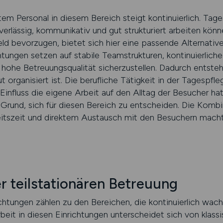
tem Personal in diesem Bereich steigt kontinuierlich. Tag
verlässig, kommunikativ und gut strukturiert arbeiten kön
ld bevorzugen, bietet sich hier eine passende Alternative
htungen setzen auf stabile Teamstrukturen, kontinuierlich
he Betreuungsqualität sicherzustellen. Dadurch entsteht
 organisiert ist. Die berufliche Tätigkeit in der Tagespfl
influss die eigene Arbeit auf den Alltag der Besucher hat. 
Grund, sich für diesen Bereich zu entscheiden. Die Kombin
itszeit und direktem Austausch mit den Besuchern macht d
er teilstationären Betreuung
ichtungen zählen zu den Bereichen, die kontinuierlich wac
rbeit in diesen Einrichtungen unterscheidet sich von kla