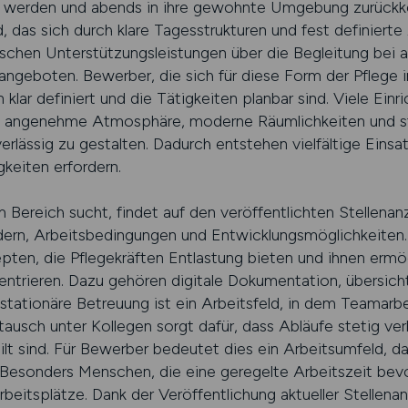
t werden und abends in ihre gewohnte Umgebung zurückkeh
d, das sich durch klare Tagesstrukturen und fest definierte
chen Unterstützungsleistungen über die Begleitung bei all
geboten. Bewerber, die sich für diese Form der Pflege in
lar definiert und die Tätigkeiten planbar sind. Viele Einri
e angenehme Atmosphäre, moderne Räumlichkeiten und str
rlässig zu gestalten. Dadurch entstehen vielfältige Einsa
gkeiten erfordern.
m Bereich sucht, findet auf den veröffentlichten Stellena
ern, Arbeitsbedingungen und Entwicklungsmöglichkeiten. 
en, die Pflegekräften Entlastung bieten und ihnen ermögl
entrieren. Dazu gehören digitale Dokumentation, übersicht
tationäre Betreuung ist ein Arbeitsfeld, in dem Teamarb
stausch unter Kollegen sorgt dafür, dass Abläufe stetig v
eilt sind. Für Bewerber bedeutet dies ein Arbeitsumfeld, da
 Besonders Menschen, die eine geregelte Arbeitszeit bev
rbeitsplätze. Dank der Veröffentlichung aktueller Stellena