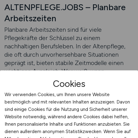
ALTENPFLEGE.JOBS – Planbare
Arbeitszeiten
Planbare Arbeitszeiten sind für viele
Pflegekräfte der Schlüssel zu einem
nachhaltigen Berufsleben. In der Altenpflege,
die oft durch unvorhersehbare Situationen
geprägt ist, bieten stabile Zeitmodelle einen
wichtigen Ausgleich. Wer weiß, wann
gearbeitet wird und wann Erholungsphasen
Cookies
anstehen, kann besser mit den Anforderungen
Wir verwenden Cookies, um Ihnen unsere Website
des Berufs umgehen und langfristig
bestmöglich und mit relevanten Inhalten anzuzeigen. Davon
leistungsfähig bleiben. Planbarkeit schafft
sind einige Cookies für die Nutzung und Sicherheit unserer
Vertrauen zwischen Arbeitgeber und
Website notwendig, während andere Cookies dabei helfen,
Arbeitnehmer und stärkt die Bindung an die
Ihnen personalisierte Inhalte und Funktionen anzubieten. Sie
Einrichtung.
dienen außerdem anonymen Statistikzwecken. Wenn Sie auf