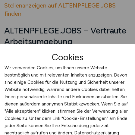
Stellenanzeigen auf ALTENPFLEGE.JOBS
finden
ALTENPFLEGE.JOBS – Vertraute
Arbeitsumgebung
Eine vertraute Arbeitsumgebung ist mehr als nur
Cookies
ein fester Ort. Sie umfasst bekannte Abläufe,
Wir verwenden Cookies, um Ihnen unsere Website
vertraute Kollegen und ein Umfeld, in dem
bestmöglich und mit relevanten Inhalten anzuzeigen. Davon
Pflegekräfte sich sicher bewegen. Diese
sind einige Cookies für die Nutzung und Sicherheit unserer
Vertrautheit entsteht durch Kontinuität und
Website notwendig, während andere Cookies dabei helfen,
regelmäßige Präsenz am gleichen Einsatzort.
Ihnen personalisierte Inhalte und Funktionen anzubieten. Sie
Pflegekräfte entwickeln ein Gespür für
dienen außerdem anonymen Statistikzwecken. Wenn Sie auf
Besonderheiten, erkennen Veränderungen
"Alle akzeptieren" klicken, stimmen Sie der Verwendung aller
schneller und können individueller auf die
Cookies zu. Unter dem Link "Cookie-Einstellungen" am Ende
Bedürfnisse der betreuten Menschen eingehen.
jeder Seite können Sie Ihre Entscheidung jederzeit
nachträglich aufrufen und ändern.
Datenschutzerklärung