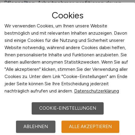
Pflegealltag. Arbeitnehmer profitieren davon,
wenn Zuständigkeiten eindeutig geregelt sind
Cookies
und Zusammenarbeit auf festen Absprachen
Wir verwenden Cookies, um Ihnen unsere Website
basiert. Klare Zusammenarbeit bedeutet, dass
bestmöglich und mit relevanten Inhalten anzuzeigen. Davon
jeder im Team weiß, welche Aufgaben er
sind einige Cookies für die Nutzung und Sicherheit unserer
übernimmt und wie Entscheidungen getroffen
Website notwendig, während andere Cookies dabei helfen,
werden. Diese Transparenz schafft Sicherheit
Ihnen personalisierte Inhalte und Funktionen anzubieten. Sie
und reduziert Konflikte im Arbeitsalltag.
dienen außerdem anonymen Statistikzwecken. Wenn Sie auf
"Alle akzeptieren" klicken, stimmen Sie der Verwendung aller
In Teams mit klarer Zusammenarbeit verlaufen
Cookies zu. Unter dem Link "Cookie-Einstellungen" am Ende
Übergaben strukturiert und Informationen
jeder Seite können Sie Ihre Entscheidung jederzeit
nachträglich aufrufen und ändern.
Datenschutzerklärung
werden zuverlässig weitergegeben.
Pflegekräfte müssen nicht rätseln, wer wofür
verantwortlich ist, sondern können sich auf
COOKIE-EINSTELLUNGEN
bekannte Abläufe verlassen. Diese Ordnung
erleichtert die tägliche Arbeit und fördert
ABLEHNEN
ALLE AKZEPTIEREN
konzentriertes Handeln. Arbeitnehmer erleben