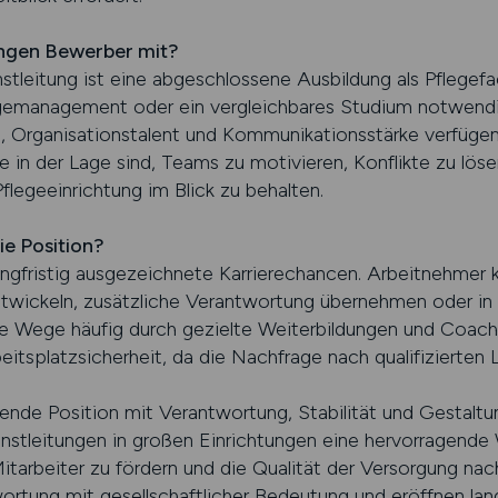
ngen Bewerber mit?
enstleitung ist eine abgeschlossene Ausbildung als Pflegef
egemanagement oder ein vergleichbares Studium notwendi
, Organisationstalent und Kommunikationsstärke verfügen
 in der Lage sind, Teams zu motivieren, Konflikte zu löse
flegeeinrichtung im Blick zu behalten.
ie Position?
angfristig ausgezeichnete Karrierechancen. Arbeitnehmer 
twickeln, zusätzliche Verantwortung übernehmen oder in 
e Wege häufig durch gezielte Weiterbildungen und Coachin
itsplatzsicherheit, da die Nachfrage nach qualifizierten 
tende Position mit Verantwortung, Stabilität und Gestaltu
enstleitungen in großen Einrichtungen eine hervorragende 
Mitarbeiter zu fördern und die Qualität der Versorgung nac
rtung mit gesellschaftlicher Bedeutung und eröffnen langf