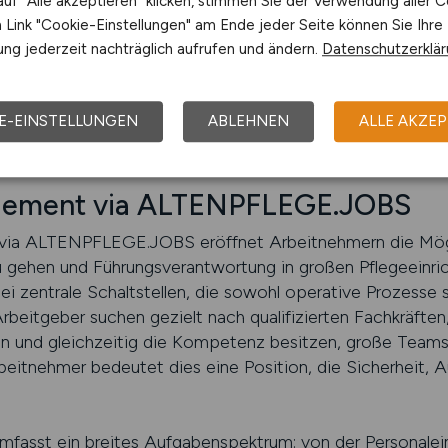
uf "Alle akzeptieren" klicken, stimmen Sie der Verwendung aller C
egeheimen eröffnen Arbeitnehmern somit ein Arbeitsumfeld,
Link "Cookie-Einstellungen" am Ende jeder Seite können Sie Ihre
er verbindet. Sie sind ideal für Pflegefachkräfte mit Man
ng jederzeit nachträglich aufrufen und ändern.
Datenschutzerklä
tung weiterentwickeln möchten und gleichzeitig Freude dar
arbeiter gezielt zu fördern.
E-EINSTELLUNGEN
ABLEHNEN
ALLE AKZEP
PFLEGE.JOBS finden
agement via ALTENPFLEGE.JOBS
via ALTENPFLEGE.JOBS eröffnet Arbeitnehmern die Mögli
 zu gehen und Führungsverantwortung in großen Pflegeeinr
ei zentrale Schaltstellen, die sowohl operative Prozesse 
beitgeber suchen gezielt nach qualifizierten Fachkräften,
en und gleichzeitig die Kompetenz besitzen, große Team
beitnehmer bedeutet dies eine Position, die Sicherheit, 
fasst ein breites Aufgabenspektrum: von der Personalei