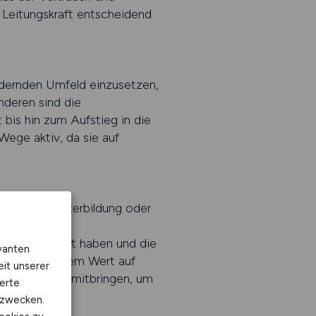
 Leitungskraft entscheidend
rdernden Umfeld einzusetzen,
deren sind die
 bis hin zum Aufstieg in die
ege aktiv, da sie auf
wie eine Weiterbildung oder
rfahrung,
nen gearbeitet haben und die
vanten
ber legen zudem Wert auf
eit unserer
bewusstsein mitbringen, um
erte
kzwecken.