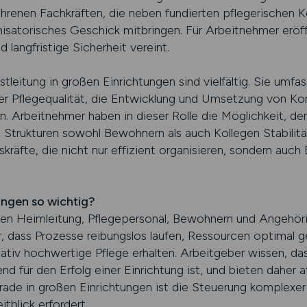
ahrenen Fachkräften, die neben fundierten pflegerischen 
atorisches Geschick mitbringen. Für Arbeitnehmer eröffn
 langfristige Sicherheit vereint.
tleitung in großen Einrichtungen sind vielfältig. Sie umfa
 der Pflegequalität, die Entwicklung und Umsetzung von K
. Arbeitnehmer haben in dieser Rolle die Möglichkeit, den
e Strukturen sowohl Bewohnern als auch Kollegen Stabilitä
räfte, die nicht nur effizient organisieren, sondern auc
ungen so wichtig?
hen Heimleitung, Pflegepersonal, Bewohnern und Angehöri
ür, dass Prozesse reibungslos laufen, Ressourcen optimal 
tativ hochwertige Pflege erhalten. Arbeitgeber wissen, d
d für den Erfolg einer Einrichtung ist, und bieten daher a
ade in großen Einrichtungen ist die Steuerung komplexer
tblick erfordert.