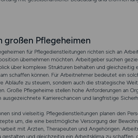
in großen Pflegeheimen
egeheimen für Pflegedienstleitungen richten sich an Arbei
position übernehmen möchten. Arbeitgeber suchen geziel
blick über komplexe Strukturen behalten und gleichzeitig 
eam schaffen können. Für Arbeitnehmer bedeutet ein solc
ve Abläufe zu steuern, sondern auch die strategische Wei
ten. Große Pflegeheime stellen hohe Anforderungen an Org
ausgezeichnete Karrierechancen und langfristige Sicherh
nen sind vielseitig. Pflegedienstleitungen planen den Per
zepte um, die eine bestmögliche Versorgung der Bewohner
narbeit mit Ärzten, Therapeuten und Angehörigen. Arbei
 gestalten und gleichzeitig ein Arbeitsklima zu schaffen, 