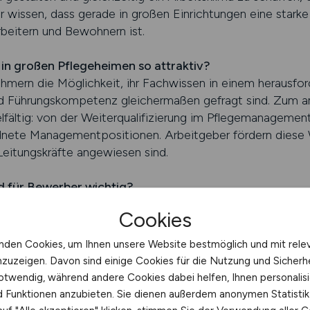
r wissen, dass gerade in großen Einrichtungen eine starke
rbeitern und Bewohnern ist.
in großen Pflegeheimen so attraktiv?
hmern die Möglichkeit, ihr Fachwissen in einem herausfo
nd Führungskompetenz gleichermaßen gefragt sind. Zum an
fältig: von der Weiterqualifizierung im Pflegemanagement
dnete Managementpositionen. Arbeitgeber fördern diese W
Leitungskräfte angewiesen sind.
 für Bewerber wichtig?
er eine abgeschlossene Ausbildung als Pflegefachkraft so
Cookies
emanagement voraus. Ebenso entscheidend sind Führungse
stbarkeit. Arbeitnehmer, die bereits in leitenden Positio
nden Cookies, um Ihnen unsere Website bestmöglich und mit rele
ams zu steuern, haben besonders gute Chancen. Arbeitge
nzuzeigen. Davon sind einige Cookies für die Nutzung und Sicherh
torischen Fähigkeiten auch Empathie und Verantwortungs
otwendig, während andere Cookies dabei helfen, Ihnen personalisi
r gerecht zu werden.
nd Funktionen anzubieten. Sie dienen außerdem anonymen Statisti