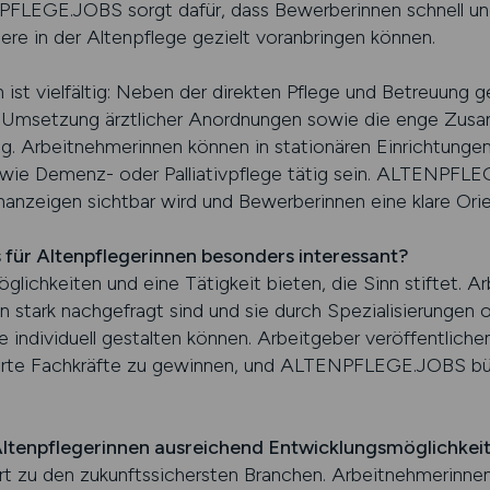
PFLEGE.JOBS sorgt dafür, dass Bewerberinnen schnell un
ere in der Altenpflege gezielt voranbringen können.
in ist vielfältig: Neben der direkten Pflege und Betreuun
 Umsetzung ärztlicher Anordnungen sowie die enge Zus
g. Arbeitnehmerinnen können in stationären Einrichtunge
 wie Demenz- oder Palliativpflege tätig sein. ALTENPFLEG
nanzeigen sichtbar wird und Bewerberinnen eine klare Orie
 für Altenpflegerinnen besonders interessant?
öglichkeiten und eine Tätigkeit bieten, die Sinn stiftet. 
en stark nachgefragt sind und sie durch Spezialisierungen 
e individuell gestalten können. Arbeitgeber veröffentliche
ierte Fachkräfte zu gewinnen, und ALTENPFLEGE.JOBS b
 Altenpflegerinnen ausreichend Entwicklungsmöglichkei
rt zu den zukunftssichersten Branchen. Arbeitnehmerinne