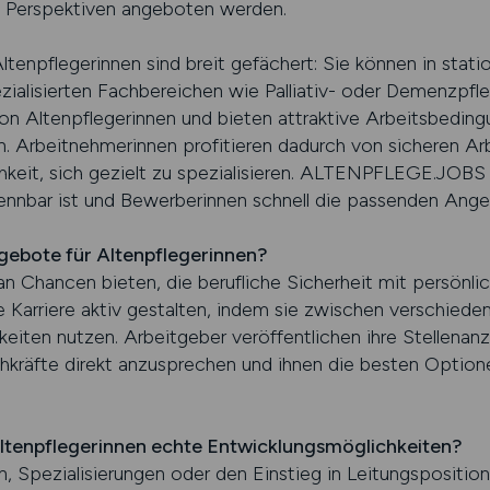
 Perspektiven angeboten werden.
ltenpflegerinnen sind breit gefächert: Sie können in stati
ialisierten Fachbereichen wie Palliativ- oder Demenzpfle
von Altenpflegerinnen und bieten attraktive Arbeitsbedin
en. Arbeitnehmerinnen profitieren dadurch von sicheren Arb
keit, sich gezielt zu spezialisieren. ALTENPFLEGE.JOBS so
rkennbar ist und Bewerberinnen schnell die passenden Ange
gebote für Altenpflegerinnen?
an Chancen bieten, die berufliche Sicherheit mit persönlic
 Karriere aktiv gestalten, indem sie zwischen verschiede
eiten nutzen. Arbeitgeber veröffentlichen ihre Stellenan
fte direkt anzusprechen und ihnen die besten Optionen
Altenpflegerinnen echte Entwicklungsmöglichkeiten?
, Spezialisierungen oder den Einstieg in Leitungsposition