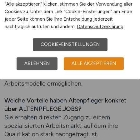
"Alle akzeptieren" klicken, stimmen Sie der Verwendung aller
veröffentlichen, suchen bewusst nach
Cookies zu. Unter dem Link "Cookie-Einstellungen" am Ende
qualifizierten Fachkräften. Das erhöht für
jeder Seite können Sie Ihre Entscheidung jederzeit
Altenpfleger die Chance, schnell eine
nachträglich aufrufen und ändern.
Datenschutzerklärung
Rückmeldung zu erhalten und ihre Bewerbung
erfolgreich zu platzieren. Arbeitnehmer
COOKIE-EINSTELLUNGEN
profitieren außerdem davon, dass sie über die
Plattform auf Positionen stoßen, die
ABLEHNEN
ALLE AKZEPTIEREN
Karriereschritte wie Spezialisierungen, Aufstieg
in Leitungsfunktionen oder flexible
Arbeitsmodelle ermöglichen.
Welche Vorteile haben Altenpfleger konkret
über ALTENPFLEGE.JOBS?
Sie erhalten direkten Zugang zu einem
spezialisierten Arbeitsmarkt, auf dem ihre
Qualifikation stark nachgefragt ist.