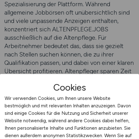
Spezialisierung der Plattform. Während
allgemeine Jobbörsen oft unübersichtlich sind
und viele unpassende Anzeigen enthalten,
konzentriert sich ALTENPFLEGE.JOBS
ausschließlich auf die Altenpflege. Für
Arbeitnehmer bedeutet das, dass sie gezielt
nach Stellen suchen können, die zu ihrer
Qualifikation passen, und dabei von einer klaren
Übersicht profitieren. Altenpfleger sparen Zeit
und finden schneller passende Positionen, die
Cookies
nicht nur Sicherheit, sondern auch langfristige
Perspektiven bieten.
Wir verwenden Cookies, um Ihnen unsere Website
bestmöglich und mit relevanten Inhalten anzuzeigen. Davon
Ein weiterer Vorteil liegt in der direkten
sind einige Cookies für die Nutzung und Sicherheit unserer
Verbindung zwischen Arbeitgebern und
Website notwendig, während andere Cookies dabei helfen,
Ihnen personalisierte Inhalte und Funktionen anzubieten. Sie
Bewerbern. Einrichtungen, die ihre
dienen außerdem anonymen Statistikzwecken. Wenn Sie auf
Stellenanzeigen auf ALTENPFLEGE.JOBS