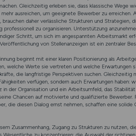
 machen. Gleichzeitig erleben sie, dass klassische Wege w
 mehr ausreichen, um geeignete Bewerber zu erreichen. Arb
, brauchen daher verlässliche Strukturen und Strategien, 
 professionell zu organisieren. Unterstützung anzunehme
iger Schritt, um sich im angespannten Arbeitsmarkt erfol
eröffentlichung von Stellenanzeigen ist ein zentraler Best
nnung beginnt mit einer klaren Positionierung als Arbeitge
en, welche Werte sie vertreten und welche Erwartungen s
ekräfte, die langfristige Perspektiven suchen. Gleichzeiti
 Fähigkeiten verfügen, sondern auch Erwartungen haben:
 in der Organisation und ein Arbeitsumfeld, das Stabilit
 seine Chancen auf motivierte und qualifizierte Bewerber
er, die diesen Dialog ernst nehmen, schaffen eine solide 
esem Zusammenhang, Zugang zu Strukturen zu nutzen, die
s Wesentliche zu konzentrieren: die Auswahl der richtigen 