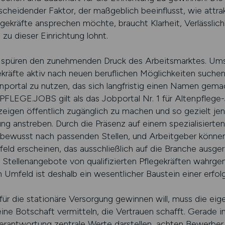
tscheidender Faktor, der maßgeblich beeinflusst, wie attra
kräfte ansprechen möchte, braucht Klarheit, Verlässlichk
zu dieser Einrichtung lohnt.
n spüren den zunehmenden Druck des Arbeitsmarktes. Umso 
kräfte aktiv nach neuen beruflichen Möglichkeiten suchen.
enportal zu nutzen, das sich langfristig einen Namen gema
LEGE.JOBS gilt als das Jobportal Nr. 1 für Altenpflege-
nzeigen öffentlich zugänglich zu machen und so gezielt jen
ng anstreben. Durch die Präsenz auf einem spezialisierten 
 bewusst nach passenden Stellen, und Arbeitgeber können 
d erscheinen, das ausschließlich auf die Branche ausgeri
s Stellenangebote von qualifizierten Pflegekräften wah
 Umfeld ist deshalb ein wesentlicher Baustein einer erfo
ür die stationäre Versorgung gewinnen will, muss die eige
eine Botschaft vermitteln, die Vertrauen schafft. Gerade 
 Verantwortung zentrale Werte darstellen, achten Bewerber