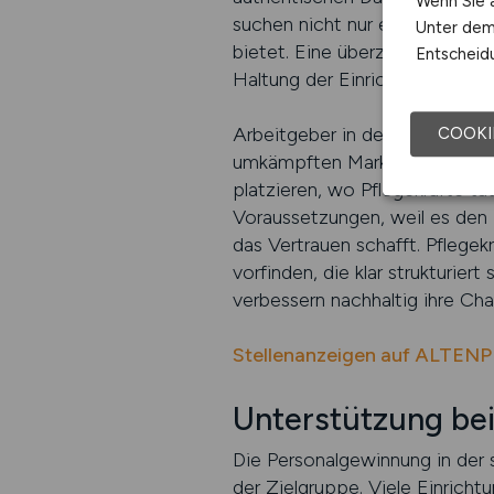
Wenn Sie a
suchen nicht nur eine Position,
Unter dem 
bietet. Eine überzeugend formu
Entscheidu
Haltung der Einrichtung.
Arbeitgeber in der Altenpflege
COOKI
umkämpften Markt ist es wichti
platzieren, wo Pflegekräfte tat
Voraussetzungen, weil es den 
das Vertrauen schafft. Pflege
vorfinden, die klar strukturier
verbessern nachhaltig ihre Cha
Stellenanzeigen auf ALTEN
Unterstützung be
Die Personalgewinnung in der s
der Zielgruppe. Viele Einrich