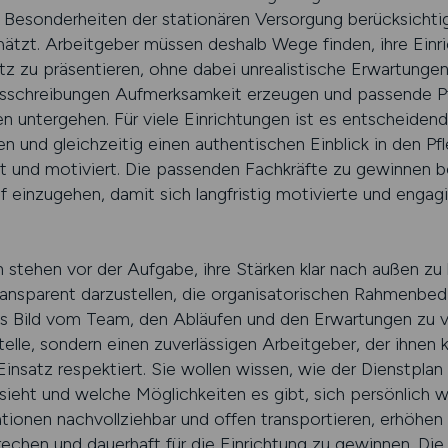
ie Besonderheiten der stationären Versorgung berücksichti
chätzt. Arbeitgeber müssen deshalb Wege finden, ihre Einr
atz zu präsentieren, ohne dabei unrealistische Erwartunge
ausschreibungen Aufmerksamkeit erzeugen und passende P
 untergehen. Für viele Einrichtungen ist es entscheidend
en und gleichzeitig einen authentischen Einblick in den Pf
t und motiviert. Die passenden Fachkräfte zu gewinnen b
 einzugehen, damit sich langfristig motivierte und engagi
n stehen vor der Aufgabe, ihre Stärken klar nach außen z
transparent darzustellen, die organisatorischen Rahmenbed
es Bild vom Team, den Abläufen und den Erwartungen zu ve
telle, sondern einen zuverlässigen Arbeitgeber, der ihnen k
Einsatz respektiert. Sie wollen wissen, wie der Dienstplan 
ht und welche Möglichkeiten es gibt, sich persönlich w
tionen nachvollziehbar und offen transportieren, erhöhen 
chen und dauerhaft für die Einrichtung zu gewinnen. Die