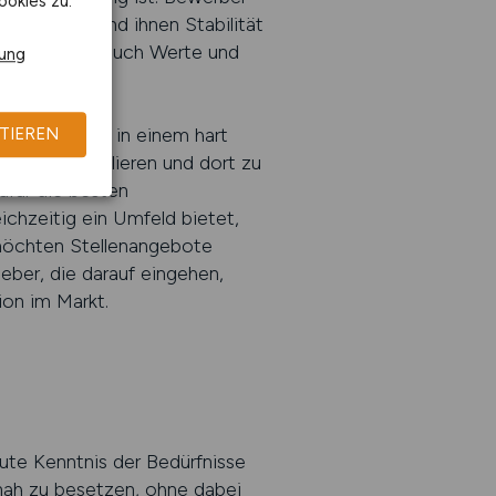
ookies zu.
gen erfüllt und ihnen Stabilität
kten, sondern auch Werte und
rung
ätzen. Gerade in einem hart
TIEREN
nell zu formulieren und dort zu
dafür die besten
ichzeitig ein Umfeld bietet,
 möchten Stellenangebote
tgeber, die darauf eingehen,
ion im Markt.
gute Kenntnis der Bedürfnisse
tnah zu besetzen, ohne dabei