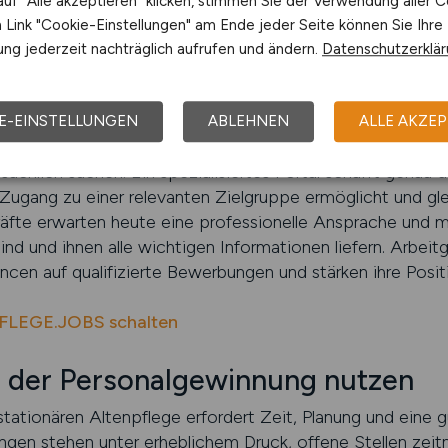
uf "Alle akzeptieren" klicken, stimmen Sie der Verwendung aller C
 sondern einen Arbeitsplatz, der ihre beruflichen Vorstellun
Link "Cookie-Einstellungen" am Ende jeder Seite können Sie Ihre
lierte Stellenanzeige transportiert deshalb nicht nur Fa
ng jederzeit nachträglich aufrufen und ändern.
Datenschutzerklä
 sollten den Prozess der Veröffentlichung nicht untersch
E-EINSTELLUNGEN
ABLEHNEN
ALLE AKZEP
g, Stellenanzeigen regelmäßig zu aktualisieren, professio
sächlich suchen. Ein spezialisiertes Portal schafft genau 
Zugang zu einer relevanten Zielgruppe ermöglicht und gle
kräfte erwarten heute eine professionelle Ansprache und
t sind und ihnen alle wichtigen Informationen liefern. Arbei
ncen auf qualifizierte Bewerbungen und stärken ihre Posit
PFLEGE.JOBS schalten
i der Personalgewinnung nutzen
tationären Altenpflege erfordert Zeit, Planung und eine 
tungen stehen unter erheblichem Druck, offene Stellen zei