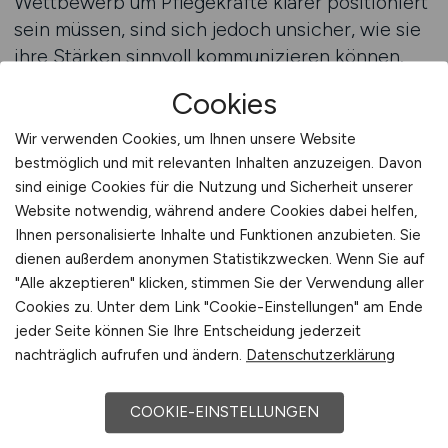
Wettbewerb um Pflegekräfte klarer positioniert
sein müssen, sind sich jedoch unsicher, wie sie
ihre Stärken sinnvoll kommunizieren können.
Zwischen dem Wunsch, attraktiv zu wirken, und
Cookies
der Notwendigkeit, realistische Erwartungen zu
vermitteln, entsteht häufig Unsicherheit. Eine
Wir verwenden Cookies, um Ihnen unsere Website
professionelle Beratung zur Positionierung kann
bestmöglich und mit relevanten Inhalten anzuzeigen. Davon
sind einige Cookies für die Nutzung und Sicherheit unserer
dabei helfen, diese Balance zu finden und die
Website notwendig, während andere Cookies dabei helfen,
eigene Rolle im Pflegearbeitsmarkt klar zu
Ihnen personalisierte Inhalte und Funktionen anzubieten. Sie
definieren. Ziel ist es, eine glaubwürdige und
dienen außerdem anonymen Statistikzwecken. Wenn Sie auf
wiedererkennbare Arbeitgeberposition zu
"Alle akzeptieren" klicken, stimmen Sie der Verwendung aller
entwickeln.
Cookies zu. Unter dem Link "Cookie-Einstellungen" am Ende
jeder Seite können Sie Ihre Entscheidung jederzeit
Im Rahmen einer Beratung wird betrachtet, wie
nachträglich aufrufen und ändern.
Datenschutzerklärung
Pflegeeinrichtungen aktuell wahrgenommen
werden und welche Faktoren ihre
COOKIE-EINSTELLUNGEN
Wettbewerbsfähigkeit beeinflussen. Jede