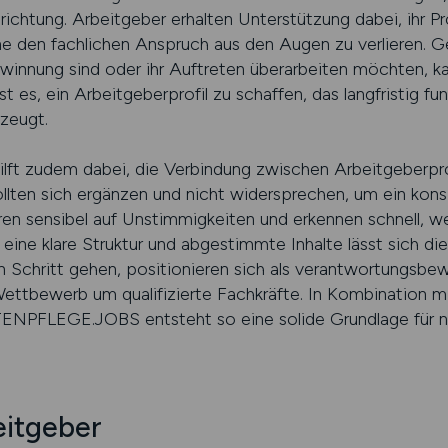
ichtung. Arbeitgeber erhalten Unterstützung dabei, ihr Prof
e den fachlichen Anspruch aus den Augen zu verlieren. Ge
gewinnung sind oder ihr Auftreten überarbeiten möchten, k
ist es, ein Arbeitgeberprofil zu schaffen, das langfristig fu
zeugt.
hilft zudem dabei, die Verbindung zwischen Arbeitgeberpro
 sollten sich ergänzen und nicht widersprechen, um ein ko
eren sensibel auf Unstimmigkeiten und erkennen schnell, 
ne klare Struktur und abgestimmte Inhalte lässt sich die
en Schritt gehen, positionieren sich als verantwortungsb
 Wettbewerb um qualifizierte Fachkräfte. In Kombination m
LTENPFLEGE.JOBS entsteht so eine solide Grundlage für n
eitgeber