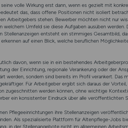
t seine volle Wirkung erst dann, wenn es gezielt mit konkr
bedeutet das, dass offene Positionen nicht isoliert betrac
n Arbeitgebers stehen. Bewerber möchten nicht nur wis
, in welchem Umfeld sie diese Aufgaben ausüben werden. 
en Stellenanzeigen entsteht ein stimmiges Gesamtbild, da
e erkennen auf einen Blick, welche beruflichen Möglichke
utlich davon, wenn sie in ein bestehendes Arbeitgeberprofi
htung der Einrichtung, regionale Verankerung oder der Ans
ärt werden, sondern sind bereits im Profil verankert. Das 
ekräftiger. Für Arbeitgeber ergibt sich daraus der Vorteil
tion zugeschnitten werden können, ohne wichtige Kontexti
rber ein konsistenter Eindruck über alle veröffentlichten S
Pflegeeinrichtungen ihre Stellenanzeigen veröffentliche
nden. Als spezialisierte Plattform für Altenpflege-Jobs bi
 in der Stellenangebote nicht im allgemeinen Arbeitsma