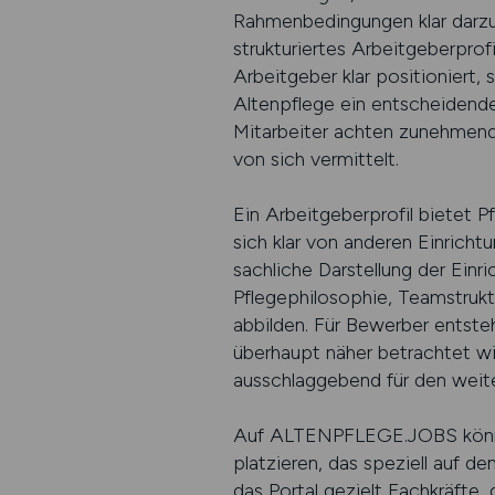
Rahmenbedingungen klar darzus
strukturiertes Arbeitgeberprofi
Arbeitgeber klar positioniert, s
Altenpflege ein entscheidender
Mitarbeiter achten zunehmend 
von sich vermittelt.
Ein Arbeitgeberprofil bietet P
sich klar von anderen Einrich
sachliche Darstellung der Einr
Pflegephilosophie, Teamstrukt
abbilden. Für Bewerber entsteh
überhaupt näher betrachtet wi
ausschlaggebend für den weit
Auf ALTENPFLEGE.JOBS können 
platzieren, das speziell auf de
das Portal gezielt Fachkräfte,