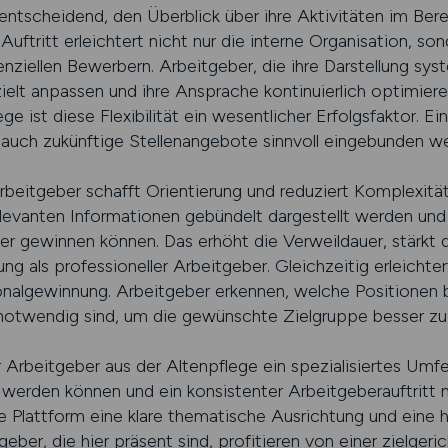
 entscheidend, den Überblick über ihre Aktivitäten im Be
r Auftritt erleichtert nicht nur die interne Organisation, s
iellen Bewerbern. Arbeitgeber, die ihre Darstellung sy
ezielt anpassen und ihre Ansprache kontinuierlich optimie
e ist diese Flexibilität ein wesentlicher Erfolgsfaktor. Ei
ls auch zukünftige Stellenangebote sinnvoll eingebunden w
Arbeitgeber schafft Orientierung und reduziert Komplexität
relevanten Informationen gebündelt dargestellt werden 
r gewinnen können. Das erhöht die Verweildauer, stärkt 
g als professioneller Arbeitgeber. Gleichzeitig erleichter
onalgewinnung. Arbeitgeber erkennen, welche Positionen 
otwendig sind, um die gewünschte Zielgruppe besser zu 
rbeitgeber aus der Altenpflege ein spezialisiertes Umfel
 werden können und ein konsistenter Arbeitgeberauftritt mö
ie Plattform eine klare thematische Ausrichtung und eine 
eber, die hier präsent sind, profitieren von einer zielger