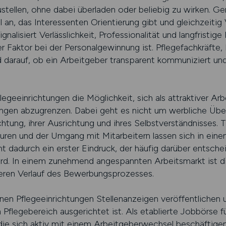
tellen, ohne dabei überladen oder beliebig zu wirken. Gen
l an, das Interessenten Orientierung gibt und gleichzeitig 
ignalisiert Verlässlichkeit, Professionalität und langfristig
 Faktor bei der Personalgewinnung ist. Pflegefachkräfte, P
darauf, ob ein Arbeitgeber transparent kommuniziert und 
flegeeinrichtungen die Möglichkeit, sich als attraktiver Ar
tungen abzugrenzen. Dabei geht es nicht um werbliche Übe
ichtung, ihrer Ausrichtung und ihres Selbstverständnisses
uren und der Umgang mit Mitarbeitern lassen sich in eine
t dadurch ein erster Eindruck, der häufig darüber entsche
rd. In einem zunehmend angespannten Arbeitsmarkt ist di
eren Verlauf des Bewerbungsprozesses.
Pflegeeinrichtungen Stellenanzeigen veröffentlichen u
n Pflegebereich ausgerichtet ist. Als etablierte Jobbörse 
 die sich aktiv mit einem Arbeitgeberwechsel beschäftige