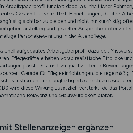
in Arbeitgeberprofil fungiert dabei als inhaltlicher Rahmen
stentes Gesamtbild vermittelt. Einrichtungen, die ihre Ar
ngfristig sichtbar zu bleiben und nicht nur kurzfristig of
eitgeberdarstellung und gezielter Ansprache potenzieller M
haltige Personalgewinnung in der Altenpflege.
ssionell aufgebautes Arbeitgeberprofil dazu bei, Missvers
en. Pflegekräfte erhalten vorab realistische Einblicke un
wartungen passt. Das führt zu qualifizierteren Bewerbunge
ourcen. Gerade für Pflegeeinrichtungen, die regelmäßig Pe
gisches Instrument, um langfristig erfolgreich zu rekrutieren
ird diese Wirkung zusätzlich verstärkt, da das Portal al
hematische Relevanz und Glaubwürdigkeit bietet.
 mit Stellenanzeigen ergänzen