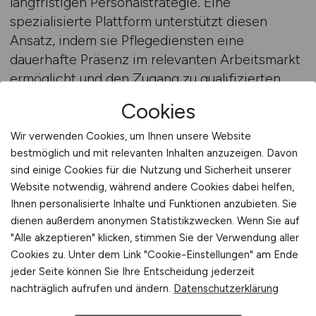
langfristigen Personalstrategie. Eine
spezialisierte Plattform unterstützt diesen
Ansatz, indem sie Pflegediensten eine
dauerhafte Präsenz im relevanten Arbeitsmarkt
ermöglicht und den Zugang zu qualifizierten
Pflegefachkräften erleichtert.
Cookies
Stellenanzeigen auf ALTENPFLEGE.JOBS
Wir verwenden Cookies, um Ihnen unsere Website
schalten
bestmöglich und mit relevanten Inhalten anzuzeigen. Davon
sind einige Cookies für die Nutzung und Sicherheit unserer
Website notwendig, während andere Cookies dabei helfen,
ALTENPFLEGE.JOBS Beratung für
Ihnen personalisierte Inhalte und Funktionen anzubieten. Sie
Pflegedienste
dienen außerdem anonymen Statistikzwecken. Wenn Sie auf
"Alle akzeptieren" klicken, stimmen Sie der Verwendung aller
Viele ambulante Pflegedienste stehen vor der
Cookies zu. Unter dem Link "Cookie-Einstellungen" am Ende
Frage, wie sie ihr Recruiting angesichts des
jeder Seite können Sie Ihre Entscheidung jederzeit
Fachkräftemangels sinnvoll gestalten können.
nachträglich aufrufen und ändern.
Datenschutzerklärung
Oft fehlt es nicht am Willen, sondern an Zeit,