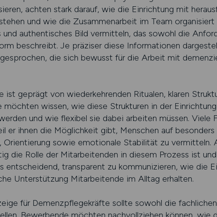
ieren, achten stark darauf, wie die Einrichtung mit herau
stehen und wie die Zusammenarbeit im Team organisiert 
hes und authentisches Bild vermitteln, das sowohl die Anfor
orm beschreibt. Je präziser diese Informationen dargestel
 angesprochen, die sich bewusst für die Arbeit mit demenz
e ist geprägt von wiederkehrenden Ritualen, klaren Stru
 möchten wissen, wie diese Strukturen in der Einrichtu
rden und wie flexibel sie dabei arbeiten müssen. Viele 
l er ihnen die Möglichkeit gibt, Menschen auf besonders
, Orientierung sowie emotionale Stabilität zu vermitteln. 
tig die Rolle der Mitarbeitenden in diesem Prozess ist u
es entscheidend, transparent zu kommunizieren, wie die E
he Unterstützung Mitarbeitende im Alltag erhalten.
zeige für Demenzpflegekräfte sollte sowohl die fachliche
llen. Bewerbende möchten nachvollziehen können, wie di