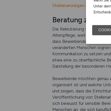
Wenn Sie a
Stellenanzeigen auf ALTEN
Unter dem 
Entscheidu
Beratung zur Rekr
Die Rekrutierung von Personal 
COOKI
Altenpflege, weil die persönl
dass Bewerbende klare Informa
veränderten Menschen eignen. 
Kommunikation zu setzen und t
etwa eine zu oberflächliche B
Darstellung der besonderen He
Bewerbende möchten genau wis
organisiert ist und welche Unt
und zeigen, dass die Einricht
Veröffentlichung von Stellena
sich bewusst für sensible Bere
Menschen an, die sich berufli