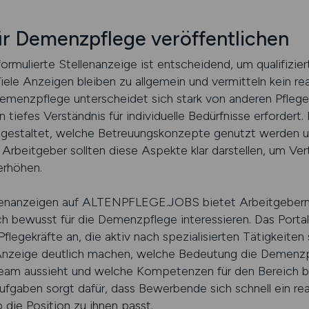
ür Demenzpflege veröffentlichen
 formulierte Stellenanzeige ist entscheidend, um qualifizier
e Anzeigen bleiben zu allgemein und vermitteln kein real
emenzpflege unterscheidet sich stark von anderen Pflegeb
in tiefes Verständnis für individuelle Bedürfnisse erforde
g gestaltet, welche Betreuungskonzepte genutzt werden 
 Arbeitgeber sollten diese Aspekte klar darstellen, um Ve
erhöhen.
llenanzeigen auf ALTENPFLEGE.JOBS bietet Arbeitgebern d
h bewusst für die Demenzpflege interessieren. Das Portal 
flegekräfte an, die aktiv nach spezialisierten Tätigkeiten
 Anzeige deutlich machen, welche Bedeutung die Demenzpfl
am aussieht und welche Kompetenzen für den Bereich be
ufgaben sorgt dafür, dass Bewerbende sich schnell ein rea
die Position zu ihnen passt.