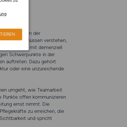
ookies zu.
rung
deren Bereichen der
TIEREN
 Arbeitgeber müssen verstehen,
ür die Arbeit mit demenziell
tigen Schwerpunkte in der
en auftreten. Dazu gehört
ktur oder eine unzureichende
onen umgeht, wie Teamarbeit
ese Punkte offen kommunizieren
itung ernst nimmt. Die
legekräfte zu erreichen, die
Sichtbarkeit und spricht