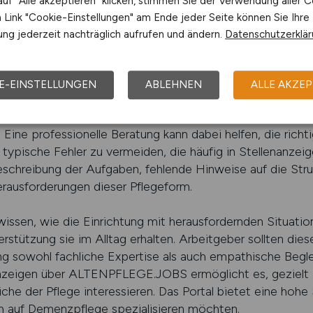
uf "Alle akzeptieren" klicken, stimmen Sie der Verwendung aller C
PFLEGE.JOBS schalten
Link "Cookie-Einstellungen" am Ende jeder Seite können Sie Ihre
ng jederzeit nachträglich aufrufen und ändern.
Datenschutzerklä
utierung in sensiblen Bereichen
für die Demenzpflege ist anspruchsvoller als in vielen an
E-EINSTELLUNGEN
ABLEHNEN
ALLE AKZEP
ichen und fachlichen Anforderungen besonders hoch sind.
tionen erwarten, um einschätzen zu können, ob sie sich f
Eine professionelle Beratung kann dabei helfen, die rich
ypische Fehler zu vermeiden, die häufig in Stellenanzeig
eschreibung der Aufgaben, fehlende Hinweise auf die Stru
rausforderungen dieser Pflegeform.
sen, wie die Einrichtung mit herausfordernden Situati
erstützung sie im Alltag erhalten. Arbeitgeber sollten di
ung sowohl fachliche Expertise als auch empathische Begle
nzeigen über ALTENPFLEGE.JOBS ermöglicht es, gezielt Pf
iche der Pflege interessieren. Das Portal bietet eine hohe 
ch auf Demenzpflege spezialisieren möchten.