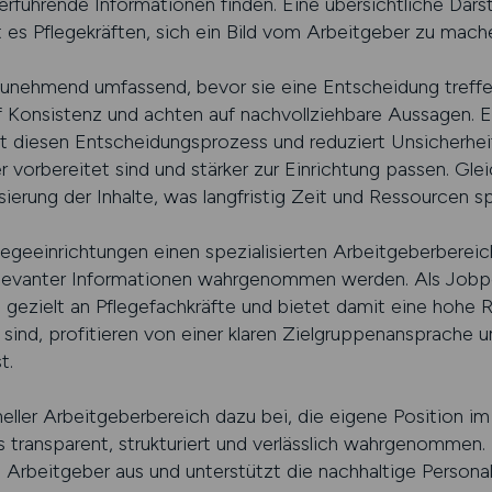
rführende Informationen finden. Eine übersichtliche Darste
rt es Pflegekräften, sich ein Bild vom Arbeitgeber zu mach
 zunehmend umfassend, bevor sie eine Entscheidung treffe
f Konsistenz und achten auf nachvollziehbare Aussagen. Ein
t diesen Entscheidungsprozess und reduziert Unsicherheit
orbereitet sind und stärker zur Einrichtung passen. Gleich
sierung der Inhalte, was langfristig Zeit und Ressourcen sp
eeinrichtungen einen spezialisierten Arbeitgeberbereic
levanter Informationen wahrgenommen werden. Als Jobport
m gezielt an Pflegefachkräfte und bietet damit eine hohe R
t sind, profitieren von einer klaren Zielgruppenansprache
t.
oneller Arbeitgeberbereich dazu bei, die eigene Position im
s transparent, strukturiert und verlässlich wahrgenommen
als Arbeitgeber aus und unterstützt die nachhaltige Perso