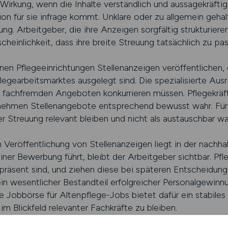
Wirkung, wenn die Inhalte verständlich und aussagekräftig
tion für sie infrage kommt. Unklare oder zu allgemein geha
ng. Arbeitgeber, die ihre Anzeigen sorgfältig strukturiere
heinlichkeit, dass ihre breite Streuung tatsächlich zu p
flegeeinrichtungen Stellenanzeigen veröffentlichen, di
gearbeitsmarktes ausgelegt sind. Die spezialisierte Ausr
t fachfremden Angeboten konkurrieren müssen. Pflegekräf
 nehmen Stellenangebote entsprechend bewusst wahr. Für
ter Streuung relevant bleiben und nicht als austauschba
en Veröffentlichung von Stellenanzeigen liegt in der nach
iner Bewerbung führt, bleibt der Arbeitgeber sichtbar. Pfle
präsent sind, und ziehen diese bei späteren Entscheidung
in wesentlicher Bestandteil erfolgreicher Personalgewinnu
obbörse für Altenpflege-Jobs bietet dafür ein stabiles
im Blickfeld relevanter Fachkräfte zu bleiben.