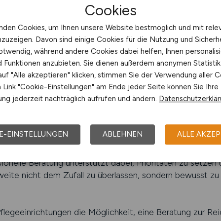
PFLEGE.JOBS schalten
Cookies
nden Cookies, um Ihnen unsere Website bestmöglich und mit rele
S Beratung zur Reichweite
nzuzeigen. Davon sind einige Cookies für die Nutzung und Sicherh
erschätzen, wie komplex das Thema Reichweite im Pflegea
otwendig, während andere Cookies dabei helfen, Ihnen personalisi
nd Funktionen anzubieten. Sie dienen außerdem anonymen Statisti
t noch keine passenden Bewerbungen. Entscheidend ist, wi
uf "Alle akzeptieren" klicken, stimmen Sie der Verwendung aller C
n wird. Eine fundierte Beratung kann dabei helfen, die eige
Link "Cookie-Einstellungen" am Ende jeder Seite können Sie Ihre
Maßnahmen abzuleiten. Arbeitgeber profitieren davon, we
ng jederzeit nachträglich aufrufen und ändern.
Datenschutzerklä
flussen und wie sie diese gezielt steuern können.
r Reichweite wird betrachtet, wie Stellenanzeigen wah
E-EINSTELLUNGEN
ABLEHNEN
ALLE AKZEP
t werden. Pflegeeinrichtungen unterscheiden sich stark in 
lbedarf. Entsprechend individuell muss auch die Strategi
ionelle Beratung unterstützt dabei, Prioritäten zu setzen
hweite nicht dem Zufall zu überlassen, sondern bewusst zu 
geeinrichtungen die Möglichkeit, eine Beratung zur Rei