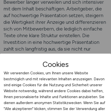
Bewerber länger verweilen und sich intensiver
mit dem Inhalt beschäftigen. Arbeitgeber, die
auf hochwertige Präsentation setzen, steigern
die Wertigkeit ihrer Anzeige und differenzieren
sich von Mitbewerbern, die lediglich einfache
Texte ohne klare Struktur einstellen. Die
Investition in eine hochwertige Präsentation
zahlt sich langfristig aus, da sie nicht nur
kurzfristige Bewerbungen fördert, sondern auch
das Arbeitgeberimage stärkt.
Cookies
Wir verwenden Cookies, um Ihnen unsere Website
Ein weiterer Erfolgsfaktor liegt in der
bestmöglich und mit relevanten Inhalten anzuzeigen. Davon
Wiederholung und Reichweite. Selbst die
sind einige Cookies für die Nutzung und Sicherheit unserer
bestgeschriebene Stellenanzeige erzielt keine
Website notwendig, während andere Cookies dabei helfen,
Wirkung, wenn sie nicht ausreichend sichtbar
Ihnen personalisierte Inhalte und Funktionen anzubieten. Sie
ist. Arbeitgeber sollten ihre Anzeigen daher
dienen außerdem anonymen Statistikzwecken. Wenn Sie auf
nicht einmalig, sondern kontinuierlich und auf
"Alle akzeptieren" klicken, stimmen Sie der Verwendung aller