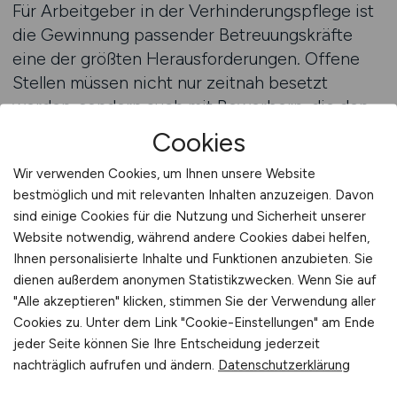
Für Arbeitgeber in der Verhinderungspflege ist
die Gewinnung passender Betreuungskräfte
eine der größten Herausforderungen. Offene
Stellen müssen nicht nur zeitnah besetzt
werden, sondern auch mit Bewerbern, die den
besonderen Anforderungen dieser Aufgabe
Cookies
gerecht werden. Eine große Reichweite und die
Wir verwenden Cookies, um Ihnen unsere Website
gezielte Sichtbarkeit der Stellenanzeigen sind
bestmöglich und mit relevanten Inhalten anzuzeigen. Davon
dabei der Schlüssel zum Erfolg. Wenn eine
sind einige Cookies für die Nutzung und Sicherheit unserer
Anzeige dort platziert wird, wo
Website notwendig, während andere Cookies dabei helfen,
Betreuungskräfte aktiv nach neuen
Ihnen personalisierte Inhalte und Funktionen anzubieten. Sie
Möglichkeiten suchen, steigt die
dienen außerdem anonymen Statistikzwecken. Wenn Sie auf
Wahrscheinlichkeit, innerhalb kurzer Zeit
"Alle akzeptieren" klicken, stimmen Sie der Verwendung aller
qualifizierte Bewerbungen zu erhalten. So wird
Cookies zu. Unter dem Link "Cookie-Einstellungen" am Ende
aus einer einfachen Ausschreibung ein
jeder Seite können Sie Ihre Entscheidung jederzeit
nachträglich aufrufen und ändern.
Datenschutzerklärung
wirksames Instrument, das Arbeitgebern hilft,
handlungsfähig zu bleiben und die Qualität ihrer