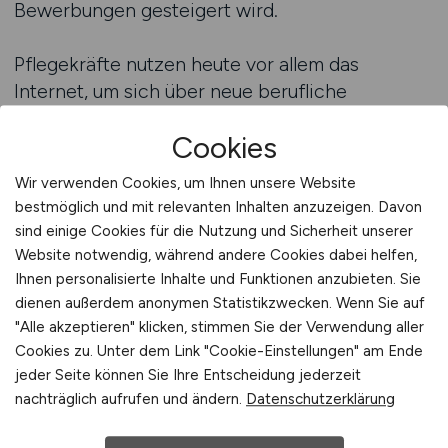
Bewerbungen gesteigert wird.
Pflegekräfte nutzen heute vor allem das
Internet, um sich über neue berufliche
Perspektiven zu informieren. Sie recherchieren
Cookies
in Suchmaschinen, auf spezialisierten
Plattformen und zunehmend auch über KI-
Wir verwenden Cookies, um Ihnen unsere Website
gestützte Systeme, die Stellenanzeigen nach
bestmöglich und mit relevanten Inhalten anzuzeigen. Davon
Relevanz ausspielen. Damit eine Anzeige die
sind einige Cookies für die Nutzung und Sicherheit unserer
notwendige Reichweite erzielt, muss sie
Website notwendig, während andere Cookies dabei helfen,
technisch optimiert sein und den SEO- sowie
Ihnen personalisierte Inhalte und Funktionen anzubieten. Sie
dienen außerdem anonymen Statistikzwecken. Wenn Sie auf
AEO-Standards entsprechen. Nur so ist
"Alle akzeptieren" klicken, stimmen Sie der Verwendung aller
gewährleistet, dass sie bei den richtigen
Cookies zu. Unter dem Link "Cookie-Einstellungen" am Ende
Suchanfragen erscheint und von Pflegekräften
jeder Seite können Sie Ihre Entscheidung jederzeit
gefunden wird, die aktiv nach einer Position in
nachträglich aufrufen und ändern.
Datenschutzerklärung
einem Seniorenstift suchen. Arbeitgeber, die
auf diese Sichtbarkeit setzen, verschaffen sich