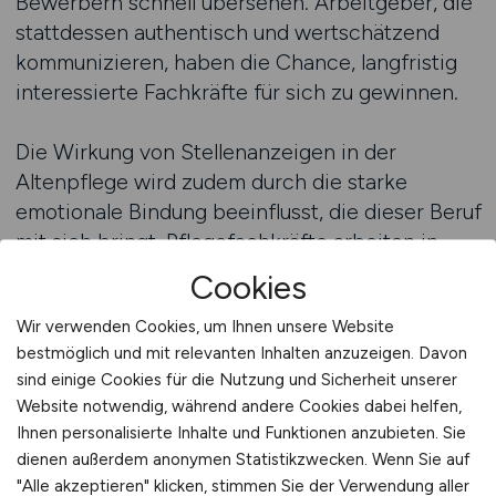
Bewerbern schnell übersehen. Arbeitgeber, die
stattdessen authentisch und wertschätzend
kommunizieren, haben die Chance, langfristig
interessierte Fachkräfte für sich zu gewinnen.
Die Wirkung von Stellenanzeigen in der
Altenpflege wird zudem durch die starke
emotionale Bindung beeinflusst, die dieser Beruf
mit sich bringt. Pflegefachkräfte arbeiten in
einem Umfeld, in dem Verantwortung, Empathie
Cookies
und soziale Kompetenz unverzichtbar sind. Eine
Wir verwenden Cookies, um Ihnen unsere Website
Anzeige, die diesen Aspekt aufgreift und
bestmöglich und mit relevanten Inhalten anzuzeigen. Davon
betont, dass die Einrichtung diese Werte lebt,
sind einige Cookies für die Nutzung und Sicherheit unserer
spricht Bewerber direkt an. Hier zeigt sich, dass
Website notwendig, während andere Cookies dabei helfen,
Stellenanzeigen nicht nur Informationen
Ihnen personalisierte Inhalte und Funktionen anzubieten. Sie
übermitteln, sondern auch Vertrauen schaffen
dienen außerdem anonymen Statistikzwecken. Wenn Sie auf
müssen. Das Vertrauen, dass die Einrichtung ein
"Alle akzeptieren" klicken, stimmen Sie der Verwendung aller