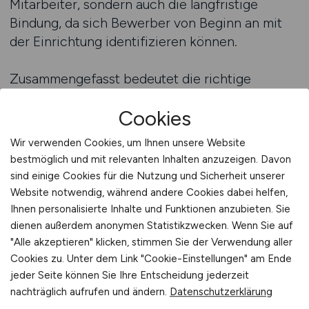
Mitarbeiter, sondern auch die langfristige
Bindung, da sich Bewerber von Beginn an mit
der Einrichtung identifizieren können.
Zusammengefasst bedeutet die richtige
Ansprache von Führungskräften, ihnen ein
Cookies
realistisches, aber zugleich wertschätzendes
Bild der Position zu vermitteln. Anzeigen, die
Wir verwenden Cookies, um Ihnen unsere Website
Handlungsspielraum, klare Strukturen und
bestmöglich und mit relevanten Inhalten anzuzeigen. Davon
Anerkennung deutlich machen, unterscheiden
sind einige Cookies für die Nutzung und Sicherheit unserer
sich positiv von Standardtexten und erhöhen
Website notwendig, während andere Cookies dabei helfen,
die Chancen, qualifizierte Bewerber zu
Ihnen personalisierte Inhalte und Funktionen anzubieten. Sie
dienen außerdem anonymen Statistikzwecken. Wenn Sie auf
gewinnen. Arbeitgeber, die Führungskräfte auf
"Alle akzeptieren" klicken, stimmen Sie der Verwendung aller
Augenhöhe ansprechen und deren
Cookies zu. Unter dem Link "Cookie-Einstellungen" am Ende
Verantwortung sichtbar würdigen, stärken nicht
jeder Seite können Sie Ihre Entscheidung jederzeit
nur ihre Attraktivität als Arbeitgeber, sondern
nachträglich aufrufen und ändern.
Datenschutzerklärung
auch die Zukunftsfähigkeit ihrer Einrichtung.