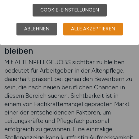
COOKIE-EINSTELLUNGEN
Stellenanzeigen auf ALTENPFLEGE.JOBS
schalten
ABLEHNEN
ALLE AKZEPTIEREN
Mit ALTENPFLEGE.JOBS sichtbar
bleiben
Mit ALTENPFLEGE.JOBS sichtbar zu bleiben
bedeutet für Arbeitgeber in der Altenpflege,
dauerhaft präsent bei genau den Bewerbern zu
sein, die nach neuen beruflichen Chancen in
diesem Bereich suchen. Sichtbarkeit ist in
einem von Fachkräftemangel geprägten Markt
einer der entscheidenden Faktoren, um
Leitungskräfte und Pflegefachpersonal
erfolgreich zu gewinnen. Eine einmalige
Stellenanzeige kann kurzfristig Aufmerksamkeit